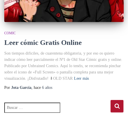
COMIC
Leer cómic Gratis Online
Son tiempos dificiles, de cuarentena obligatoria, y por eso os quiero
indicar cómo leer parcialmente el Nº1 de Old Star Cómic gratis y online.
Publicado por Unbrained Comics. Aquí lo tenéis, se recomienda pinchar
sobre el icono de «Full Screen» o pantalla completa para una mejor
visualización. ¡Disfrutadlo! ⬇OLD STAR
Leer más
Por
Jota García
, hace
6 años
B
u
s
c
a