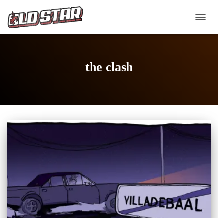
CAMB
MOD
DE
NAVE
the clash