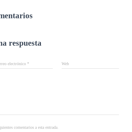
mentarios
na respuesta
rreo electrónico
*
Web
guientes comentarios a esta entrada.