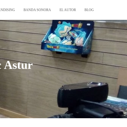
NDISING
BANDA SONORA
EL AUTOR
BLOG
c Astur