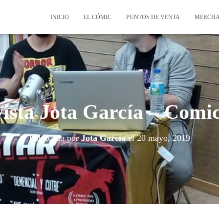
INICIO
EL CÓMIC
PUNTOS DE VENTA
MERCHA
ista Jota García – Comi
Publicado por
Jota García
el
20 mayo, 2019