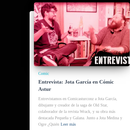
Comic
Entrevista: Jota García en Cómic
Astur
Entrevistamos en Comicasturconz a Jota García,
dibujante y creador de la saga de Old Star,
colaborador de la revista Wrack, y su obra más
destacada Pequeña y Galana. Junto a Jota Medina y
Ogre ¿Quién
Leer más