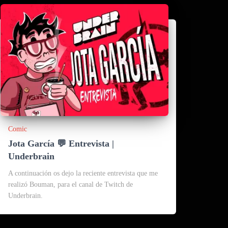
Comic
Jota García 💬 Entrevista |
Underbrain
A continuación os dejo la reciente entrevista que me
realizó Bouman, para el canal de Twitch de
Underbrain.