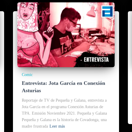
Comic
Entrevista: Jota García en Conexión
Asturias
Reportaje de TV de Pequeña y Galana, entrevista a
Jota García en el programa Conexión Asturias de
TPA. Emisión Noviembre 2021. Pequeña y Galana
Pequeña y Galana es la historia de Covadonga, una
madre frustrada
Leer más