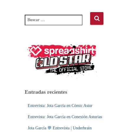
B
u
s
c
a
r
:
Entradas recientes
Entrevista: Jota García en Cómic Astur
Entrevista: Jota García en Conexión Asturias
Jota García 💬 Entrevista | Underbrain