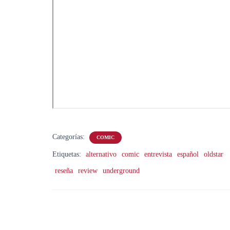
Categorías:
COMIC
Etiquetas:
alternativo
comic
entrevista
español
oldstar
reseña
review
underground